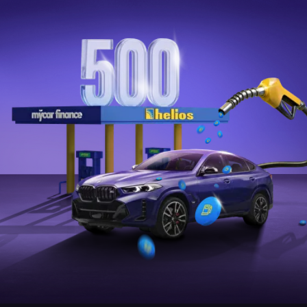
Итоги розыгрыша за декабрь будут
проведены 5 января, в 17:00
присоединяйтесь к прямой трансляции в
Instagram на
странице @mycar.finance
УСЛОВИЯ АКЦИИ
Право на участие в розыгрыше
предоставляется клиентам,
совершившим покупку через
Myсar Finance
Акция проходит на ежемесячной основе
с 1 июля по 31 декабря 2025 года