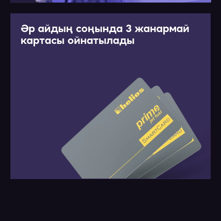
Телефон нөміріңіз
+7
Автокөлік ВИН-коды
Мен акция шарттарымен таныстым және
жеке
деректерімді өңдеуге келісім беремін
Тіркелу