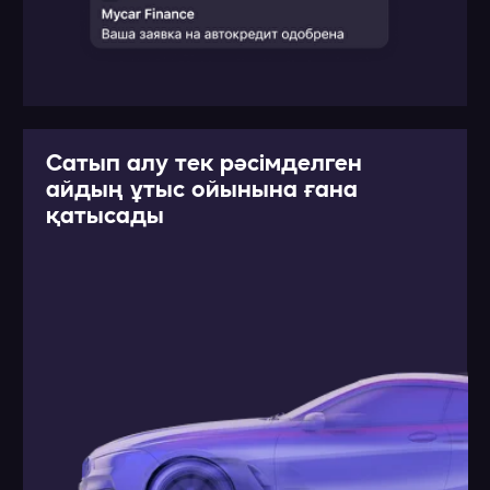
ТІРКЕЛУ ЖӘНЕ FAQ
Аты-жөніңіз
Электронды почта