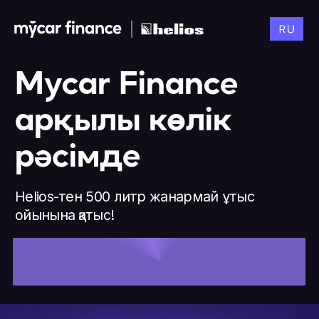
Mycar Finance
арқылы көлік
рәсімде
Helios-тен 500 литр жанармай ұтыс
ойынына қатыс!
Тіркелу