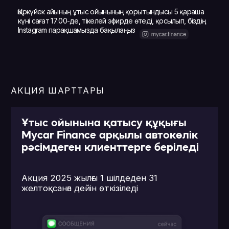
желтоқсанға дейін өткізіледі
Сатып алу тек рәсімделген
айдың ұтыс ойынына ғана
қатысады
Әр айдың соңында 3 жанармай
картасы ойнатылады