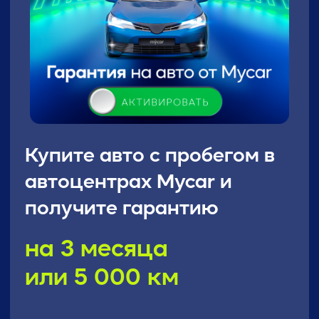
Купите авто с пробегом в
автоцентрах Mycar и
получите гарантию
на 3 месяца
или 5 000 км
Автоцентр:
•
Убережет от дорогостоящего
ремонта
•
Поможет в оформление автокредита
•
Проведет бесплатную техническую и
юридическую проверку, если
автомобиль с рынка
Для получения расширенных
возможностей скачивайте
приложение Mycar.kz:
•
ставьте авто в гараж,
•
зарабатывайте бонусы,
•
записывайтесь на сервис онлайн.