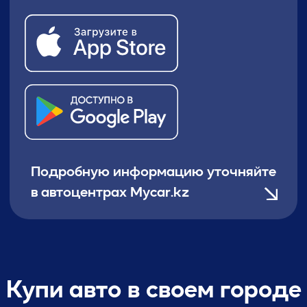
Скачивайте приложение
отсканировав QR-код
Mycar Astana
просп. Кабанбай батыра, 41
+7 771 949 96 96
@mycar.astana
mycar-astana.kz
Заказать обратный звонок