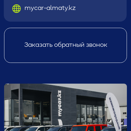
Mycar Shymkent
Алпысбаева, 125/1
+7 701 077 77 96
@mycar_shymkent
mycar-shymkent.kz
Заказать обратный звонок
Для скачивания
приложения
отсканируйте QR-