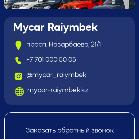
код
Загрузите в
App Store
Загрузите в
Google Play
Подпишитесь
будьте в курсе новостей и акций